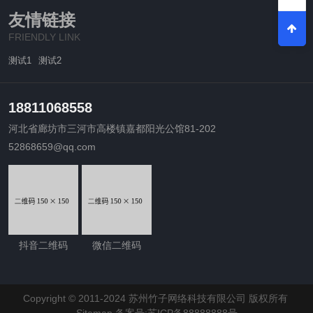
专为测试时使用钢铁行业解决方案让我们花费很很大的心血才研
友情链接
制出来这些内容专为测试时使用
FRIENDLY LINK
测试1
测试2
18811068558
河北省廊坊市三河市高楼镇嘉都阳光公馆81-202
52868659@qq.com
抖音二维码
微信二维码
Copyright © 2011-2024 苏州竹子网络科技有限公司 版权所有
Sitemap
备案号:苏ICP备88888888号